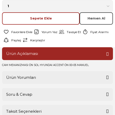
Sepete Ekle
Hemen Al
Yorum Yaz
Tavsiye Et
Fiyat Alarmı
Paylaş
Karşılaştır
Ürün Açıklaması
CAM MEKANİZMASI ÖN SOL HYUNDAI ACCENT ÖN 00-05 MANUEL
Ürün Yorumları
Soru & Cevap
Bu ürüne ilk yorumu siz yapın!
Taksit Seçenekleri
Yorum Yaz
Ürün hakkında henüz soru sorulmamış.