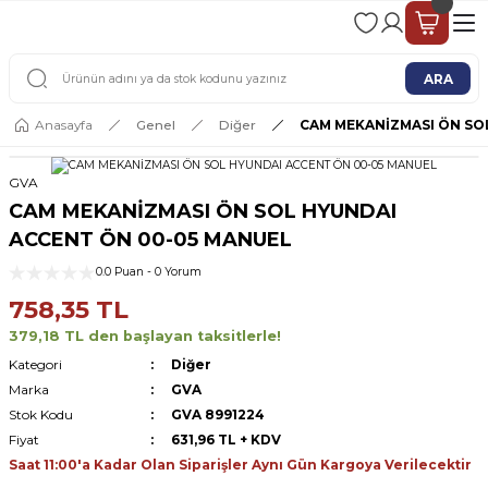
2 - 4 İŞ GÜNÜ İÇERİSİNDE KARGO
2500 TL ÜSTÜ ÜCRETSİZ KARGO
ARA
Anasayfa
Genel
Diğer
CAM MEKANİZMASI ÖN SO
GVA
CAM MEKANİZMASI ÖN SOL HYUNDAI
ACCENT ÖN 00-05 MANUEL
0.0 Puan - 0 Yorum
758,35 TL
379,18 TL den başlayan taksitlerle!
Kategori
Diğer
Marka
GVA
Stok Kodu
GVA 8991224
Fiyat
631,96 TL + KDV
Saat 11:00'a Kadar Olan Siparişler Aynı Gün Kargoya Verilecektir