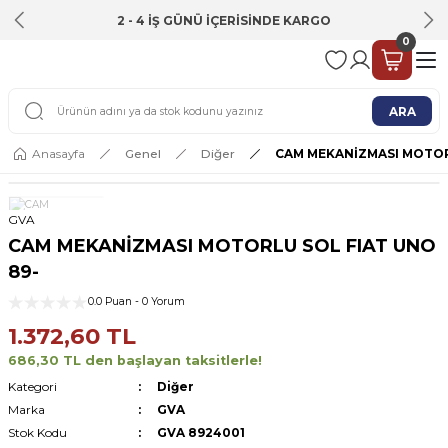
2 - 4 İŞ GÜNÜ İÇERİSİNDE KARGO
0
ARA
Anasayfa
Genel
Diğer
CAM MEKANİZMASI MOTOR
GVA
CAM MEKANİZMASI MOTORLU SOL FIAT UNO
89-
0.0 Puan - 0 Yorum
1.372,60 TL
686,30 TL den başlayan taksitlerle!
Kategori
Diğer
Marka
GVA
Stok Kodu
GVA 8924001