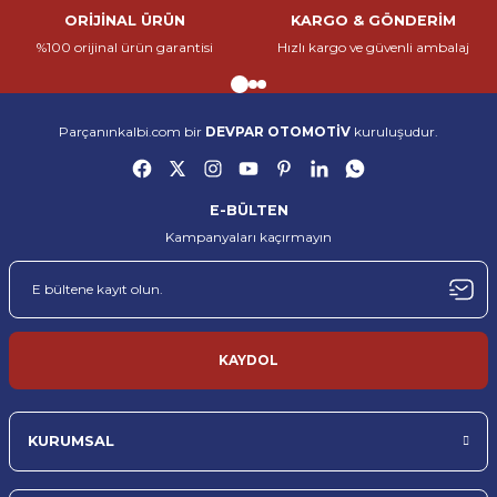
ORİJİNAL ÜRÜN
KARGO & GÖNDERİM
Parçanınkalbi.com, otomotiv yedek parça sektöründe güvenilir, hızlı ve
%100 orijinal ürün garantisi
Hızlı kargo ve güvenli ambalaj
kaliteli hizmet sunmak amacıyla kurulmuş öncü bir e-ticaret
Gönder
platformudur. Her marka ve model araca uygun, %100 orijinal yedek
parçaları en uygun fiyatlarla müşterilerimize ulaştırıyoruz.
Yedek parçanın sadece bir ürün değil, aracın kalbi olduğuna inanıyoruz. Bu
Parçanınkalbi.com bir
DEVPAR OTOMOTİV
kuruluşudur.
nedenle her siparişi, bir aracın yeniden hayata dönmesine katkı sağlayacak
önemli bir adım olarak görüyoruz. Geniş ürün yelpazemiz, uzman
kadromuz ve güçlü tedarik ağımız sayesinde hem bireysel kullanıcıların
hem de servislerin tüm ihtiyaçlarına çözüm sunuyoruz.
E-BÜLTEN
Kampanyaları kaçırmayın
Parçanınkalbi.com, otomotiv yedek parça sektöründe güvenilir, hızlı ve
kaliteli hizmet sunmak amacıyla kurulmuş öncü bir e-ticaret
platformudur. Her marka ve model araca uygun, %100 orijinal yedek
parçaları en uygun fiyatlarla müşterilerimize ulaştırıyoruz.
Yedek parçanın sadece bir ürün değil, aracın kalbi olduğuna inanıyoruz. Bu
nedenle her siparişi, bir aracın yeniden hayata dönmesine katkı sağlayacak
KAYDOL
önemli bir adım olarak görüyoruz. Geniş ürün yelpazemiz, uzman
kadromuz ve güçlü tedarik ağımız sayesinde hem bireysel kullanıcıların
hem de servislerin tüm ihtiyaçlarına çözüm sunuyoruz.
KURUMSAL