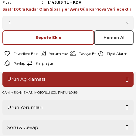
Fiyat
1.143,83 TL + KDV
Saat 11:00'a Kadar Olan Siparişler Aynı Gün Kargoya Verilecektir
Sepete Ekle
Hemen Al
Yorum Yaz
Tavsiye Et
Fiyat Alarmı
Paylaş
Karşılaştır
Ürün Açıklaması
CAM MEKANİZMASI MOTORLU SOL FIAT UNO 89-
Ürün Yorumları
Soru & Cevap
Bu ürüne ilk yorumu siz yapın!