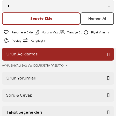
Sepete Ekle
Hemen Al
Yorum Yaz
Tavsiye Et
Fiyat Alarmı
Paylaş
Karşılaştır
Ürün Açıklaması
AYNA SİNYALİ SAĞ VW GOLF5 JETTA PASSAT 04 >
Ürün Yorumları
Soru & Cevap
Bu ürüne ilk yorumu siz yapın!
Taksit Seçenekleri
Yorum Yaz
Ürün hakkında henüz soru sorulmamış.