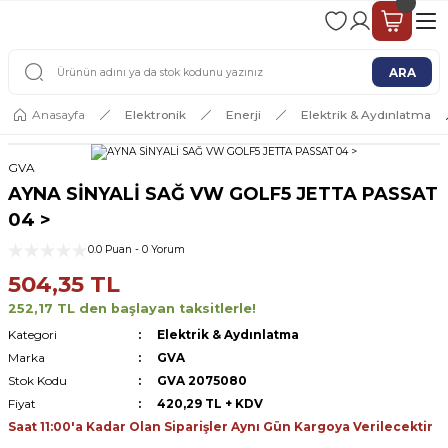
2 - 4 İŞ GÜNÜ İÇERİSİNDE KARGO
2500 TL ÜSTÜ ÜCRETSİZ KARGO
ARA
Anasayfa
Elektronik
Enerji
Elektrik & Aydınlatma
GVA
AYNA SİNYALİ SAĞ VW GOLF5 JETTA PASSAT
04 >
0.0 Puan - 0 Yorum
504,35 TL
252,17 TL den başlayan taksitlerle!
Kategori
Elektrik & Aydınlatma
Marka
GVA
Stok Kodu
GVA 2075080
Fiyat
420,29 TL + KDV
Saat 11:00'a Kadar Olan Siparişler Aynı Gün Kargoya Verilecektir