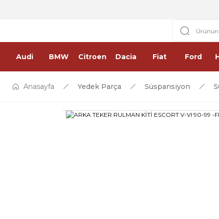
Audi
BMW
Citroen
Dacia
Fiat
Ford
Anasayfa
Yedek Parça
Süspansiyon
S