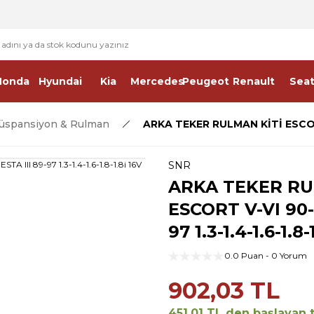
2 - 4 İŞ GÜNÜ İÇERİSİNDE KARGO
2500 TL ÜSTÜ ÜCRETSİZ KARGO
Honda
Hyundai
Kia
Mercedes
Peugeot
Renault
Sea
üspansiyon & Rulman
ARKA TEKER RULMAN KİTİ ESCORT V
SNR
ARKA TEKER RU
ESCORT V-VI 90-9
97 1.3-1.4-1.6-1.8-
0.0 Puan - 0 Yorum
902,03 TL
451,01 TL den başlayan t