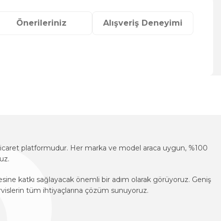
Önerileriniz
Alışveriş Deneyimi
za iletebilirsiniz.
e-ticaret platformudur. Her marka ve model araca uygun, %100
uz.
mesine katkı sağlayacak önemli bir adım olarak görüyoruz. Geniş
vislerin tüm ihtiyaçlarına çözüm sunuyoruz.
e-ticaret platformudur. Her marka ve model araca uygun, %100