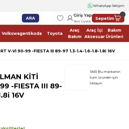
WhatsApp İletişim
Giriş Yap
ARA
Sepetim
Yeni Üyelik
Araç
Araç İçi
Bakım
t
Volkswagen
Skoda
Toyota
Bakım
Aksesuar
Ürünleri
-VI 90-99 -FIESTA III 89-97 1.3-1.4-1.6-1.8-1.8i 16V
SNR Bu markanın
LMAN KİTİ
tüm ürünleri için
tıklayın
9 -FIESTA III 89-
1.8i 16V
aksitlerle!