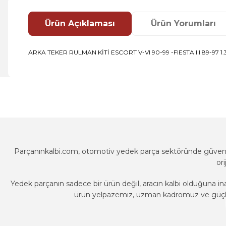
Ürün Açıklaması
Ürün Yorumları
ARKA TEKER RULMAN KİTİ ESCORT V-VI 90-99 -FIESTA III 89-97 1.3-1.
Bu ürünün fiyat bilgisi, resim, ürün açıklamalarında ve diğer k
Görüş ve önerileriniz için teşekkür ederiz.
Ürün resmi kalitesiz, bozuk veya görüntülenemiyor.
Ürün açıklamasında eksik bilgiler bulunuyor.
Ürün bilgilerinde hatalar bulunuyor.
Parçanınkalbi.com, otomotiv yedek parça sektöründe güvenili
Ürün fiyatı diğer sitelerden daha pahalı.
or
Bu ürüne benzer farklı alternatifler olmalı.
Yedek parçanın sadece bir ürün değil, aracın kalbi olduğuna in
ürün yelpazemiz, uzman kadromuz ve güçlü t
Parçanınkalbi.com, otomotiv yedek parça sektöründe güvenili