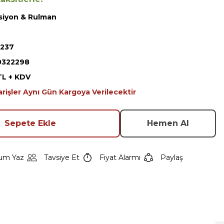
siyon & Rulman
5237
0322298
TL + KDV
arişler Aynı Gün Kargoya Verilecektir
Sepete Ekle
Hemen Al
um Yaz
Tavsiye Et
Fiyat Alarmı
Paylaş