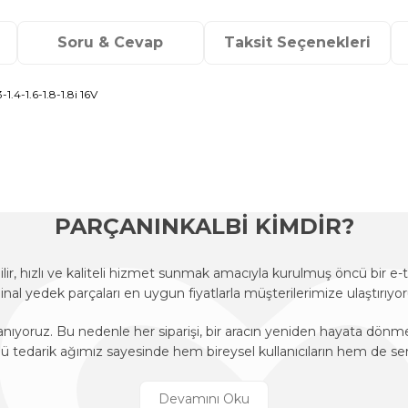
Soru & Cevap
Taksit Seçenekleri
4-1.6-1.8-1.8i 16V
onularda yetersiz gördüğünüz noktaları öneri formunu kullanarak tarafımı
Ürün hakkında henüz soru sorulmamış.
Bu ürüne ilk yorumu siz yapın!
Sitemize ilk yorumu siz yapın!
Deneyimini Paylaş
Yorum Yaz
Soru Sor
PARÇANINKALBİ KİMDİR?
r, hızlı ve kaliteli hizmet sunmak amacıyla kurulmuş öncü bir 
ijinal yedek parçaları en uygun fiyatlarla müşterilerimize ulaştırıyor
anıyoruz. Bu nedenle her siparişi, bir aracın yeniden hayata dön
edarik ağımız sayesinde hem bireysel kullanıcıların hem de ser
r, hızlı ve kaliteli hizmet sunmak amacıyla kurulmuş öncü bir 