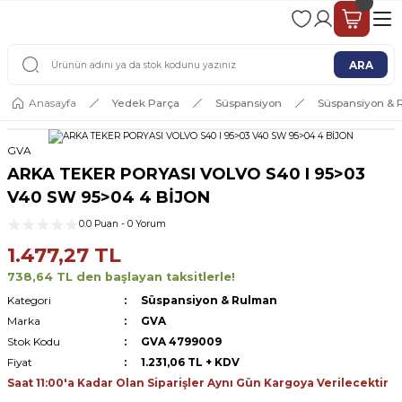
2 - 4 İŞ GÜNÜ İÇERİSİNDE KARGO
2500 TL ÜSTÜ ÜCRETSİZ KARGO
ARA
Anasayfa
Yedek Parça
Süspansiyon
Süspansiyon &
GVA
ARKA TEKER PORYASI VOLVO S40 I 95>03
V40 SW 95>04 4 BİJON
0.0 Puan - 0 Yorum
1.477,27 TL
738,64 TL den başlayan taksitlerle!
Kategori
Süspansiyon & Rulman
Marka
GVA
Stok Kodu
GVA 4799009
Fiyat
1.231,06 TL + KDV
Saat 11:00'a Kadar Olan Siparişler Aynı Gün Kargoya Verilecektir