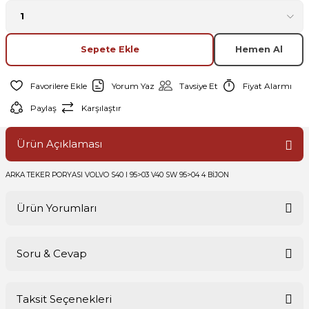
Sepete Ekle
Hemen Al
Yorum Yaz
Tavsiye Et
Fiyat Alarmı
Paylaş
Karşılaştır
Ürün Açıklaması
ARKA TEKER PORYASI VOLVO S40 I 95>03 V40 SW 95>04 4 BİJON
Ürün Yorumları
Soru & Cevap
Bu ürüne ilk yorumu siz yapın!
Taksit Seçenekleri
Yorum Yaz
Ürün hakkında henüz soru sorulmamış.