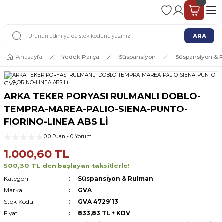
2 - 4 İŞ GÜNÜ İÇERİSİNDE KARGO
2500 TL ÜSTÜ ÜCRETSİZ KARGO
ARA
Anasayfa
Yedek Parça
Süspansiyon
Süspansiyon &
GVA
ARKA TEKER PORYASI RULMANLI DOBLO-
TEMPRA-MAREA-PALIO-SIENA-PUNTO-
FIORINO-LINEA ABS Lİ
0.0 Puan - 0 Yorum
1.000,60 TL
500,30 TL den başlayan taksitlerle!
Kategori
Süspansiyon & Rulman
Marka
GVA
Stok Kodu
GVA 4729113
Fiyat
833,83 TL + KDV