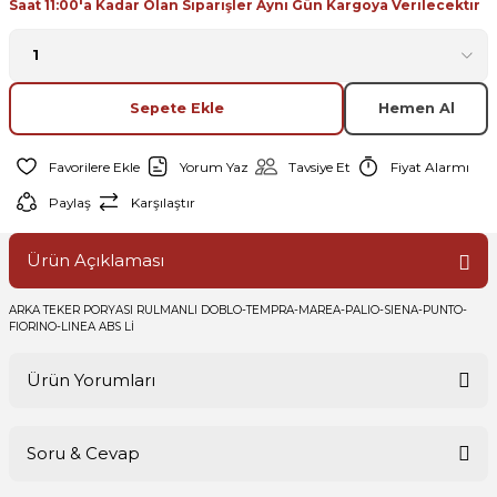
Saat 11:00'a Kadar Olan Siparişler Aynı Gün Kargoya Verilecektir
Sepete Ekle
Hemen Al
Yorum Yaz
Tavsiye Et
Fiyat Alarmı
Paylaş
Karşılaştır
Ürün Açıklaması
ARKA TEKER PORYASI RULMANLI DOBLO-TEMPRA-MAREA-PALIO-SIENA-PUNTO-
FIORINO-LINEA ABS Lİ
Ürün Yorumları
Soru & Cevap
Bu ürüne ilk yorumu siz yapın!