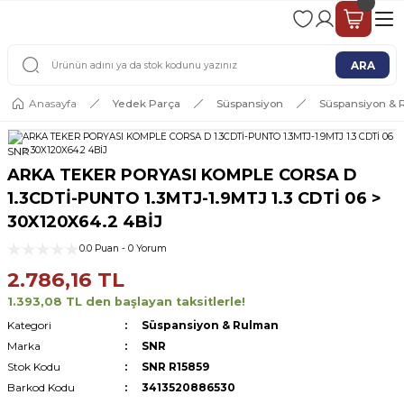
2 - 4 İŞ GÜNÜ İÇERİSİNDE KARGO
2500 TL ÜSTÜ ÜCRETSİZ KARGO
ARA
Anasayfa
Yedek Parça
Süspansiyon
Süspansiyon &
SNR
ARKA TEKER PORYASI KOMPLE CORSA D
1.3CDTİ-PUNTO 1.3MTJ-1.9MTJ 1.3 CDTİ 06 >
30X120X64.2 4BİJ
0.0 Puan - 0 Yorum
2.786,16 TL
1.393,08 TL den başlayan taksitlerle!
Kategori
Süspansiyon & Rulman
Marka
SNR
Stok Kodu
SNR R15859
Barkod Kodu
3413520886530