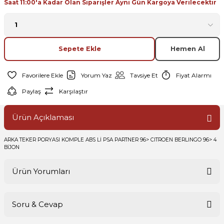
Saat 11:00'a Kadar Olan Siparişler Aynı Gün Kargoya Verilecektir
Sepete Ekle
Hemen Al
Yorum Yaz
Tavsiye Et
Fiyat Alarmı
Paylaş
Karşılaştır
Ürün Açıklaması
ARKA TEKER PORYASI KOMPLE ABS Lİ PSA PARTNER 96> CITROEN BERLINGO 96> 4
BİJON
Ürün Yorumları
Soru & Cevap
Bu ürüne ilk yorumu siz yapın!