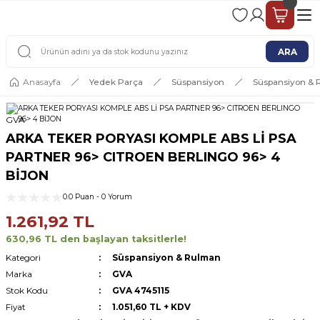
2 - 4 İŞ GÜNÜ İÇERİSİNDE KARGO
2500 TL ÜSTÜ ÜCRETSİZ KARGO
ARA
Anasayfa
Yedek Parça
Süspansiyon
Süspansiyon &
GVA
ARKA TEKER PORYASI KOMPLE ABS Lİ PSA
PARTNER 96> CITROEN BERLINGO 96> 4
BİJON
0.0 Puan - 0 Yorum
1.261,92 TL
630,96 TL den başlayan taksitlerle!
Kategori
Süspansiyon & Rulman
Marka
GVA
Stok Kodu
GVA 4745115
Fiyat
1.051,60 TL + KDV