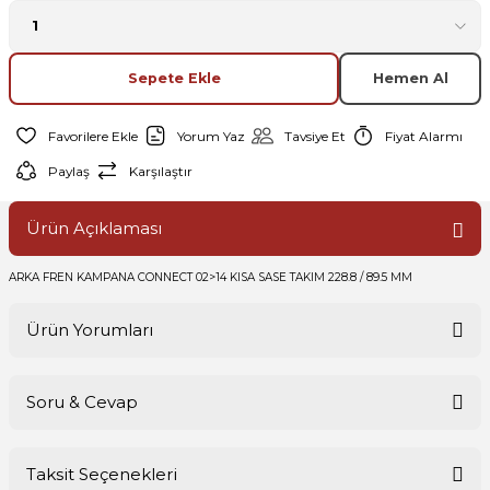
Sepete Ekle
Hemen Al
Yorum Yaz
Tavsiye Et
Fiyat Alarmı
Paylaş
Karşılaştır
Ürün Açıklaması
ARKA FREN KAMPANA CONNECT 02>14 KISA SASE TAKIM 228.8 / 89.5 MM
Ürün Yorumları
Soru & Cevap
Bu ürüne ilk yorumu siz yapın!
Taksit Seçenekleri
Yorum Yaz
Ürün hakkında henüz soru sorulmamış.