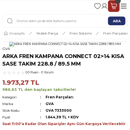
2 - 4 İŞ GÜNÜ İÇERİSİNDE KARGO
2500 TL ÜSTÜ ÜCRETSİZ KARGO
ARA
Anasayfa
Yedek Parça
Fren Sistemi
Fren Parçaları
GVA
ARKA FREN KAMPANA CONNECT 02>14 KISA
SASE TAKIM 228.8 / 89.5 MM
0.0 Puan - 0 Yorum
1.973,27 TL
986,63 TL den başlayan taksitlerle!
Kategori
Fren Parçaları
Marka
GVA
Stok Kodu
GVA 7333000
Fiyat
1.644,39 TL + KDV
Saat 11:00'a Kadar Olan Siparişler Aynı Gün Kargoya Verilecektir