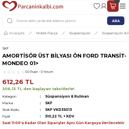
2 - 4 İŞ GÜNÜ İÇERİSİNDE KARGO
2500 TL ÜSTÜ ÜCRETSİZ KARGO
ARA
Anasayfa
Yedek Parça
Süspansiyon
Süspansiyon &
SKF
AMORTİSÖR ÜST BİLYASI ÖN FORD TRANSİT-
MONDEO 01>
0.0 Puan - 0 Yorum
612,26 TL
306,13 TL den başlayan taksitlerle!
Kategori
Süspansiyon & Rulman
Marka
SKF
Stok Kodu
SKF VKD35013
Fiyat
510,22 TL + KDV
Saat 11:00'a Kadar Olan Siparişler Aynı Gün Kargoya Verilecektir