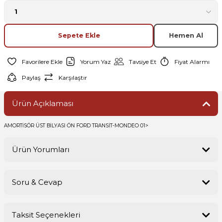
Sepete Ekle
Hemen Al
Yorum Yaz
Tavsiye Et
Fiyat Alarmı
Paylaş
Karşılaştır
Ürün Açıklaması
AMORTİSÖR ÜST BİLYASI ÖN FORD TRANSİT-MONDEO 01>
Ürün Yorumları
Soru & Cevap
Bu ürüne ilk yorumu siz yapın!
Taksit Seçenekleri
Yorum Yaz
Ürün hakkında henüz soru sorulmamış.