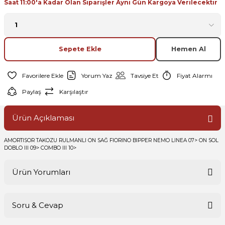
Saat 11:00'a Kadar Olan Siparişler Aynı Gün Kargoya Verilecektir
Sepete Ekle
Hemen Al
Yorum Yaz
Tavsiye Et
Fiyat Alarmı
Paylaş
Karşılaştır
Ürün Açıklaması
AMORTISOR TAKOZU RULMANLI ON SAĞ FIORINO BIPPER NEMO LINEA 07> ON SOL
DOBLO III 09> COMBO III 10>
Ürün Yorumları
Soru & Cevap
Bu ürüne ilk yorumu siz yapın!