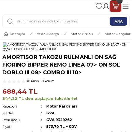
2 - 4 İŞ GÜNÜ İÇERİSİNDE KARGO
2500 TL ÜSTÜ ÜCRETSİZ KARGO
ARA
Anasayfa
Yedek Parça
Motor Grubu
Motor Parçaları
GVA
AMORTISOR TAKOZU RULMANLI ON SAĞ
FIORINO BIPPER NEMO LINEA 07> ON SOL
DOBLO III 09> COMBO III 10>
0.0 Puan - 0 Yorum
688,44 TL
344,22 TL den başlayan taksitlerle!
Kategori
Motor Parçaları
Marka
GVA
Stok Kodu
GVA 9329262
Fiyat
573,70 TL + KDV