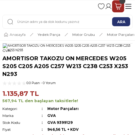
2 - 4 İŞ GÜNÜ İÇERİSİNDE KARGO
2500 TL ÜSTÜ ÜCRETSİZ KARGO
ARA
Anasayfa
Yedek Parça
Motor Grubu
Motor Parçaları
GVA
AMORTISOR TAKOZU ON MERCEDES W205
S205 C205 A205 C257 W213 C238 C253 X253
N293
0.0 Puan - 0 Yorum
1.135,87 TL
567,94 TL den başlayan taksitlerle!
Kategori
Motor Parçaları
Marka
GVA
Stok Kodu
GVA 9399129
Fiyat
946,56 TL + KDV