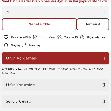
Saat 11:00'a Kadar Olan Siparişler Aynı Gün Kargoya Verilecektir
Sepete Ekle
Hemen Al
Yorum Yaz
Tavsiye Et
Fiyat Alarmı
Paylaş
Karşılaştır
Ürün Açıklaması
AMORTISOR TAKOZU ON MERCEDES W205 S205 C205 A205 C257 W213 C238 C253
X253 N293
Ürün Yorumları
Soru & Cevap
Bu ürüne ilk yorumu siz yapın!