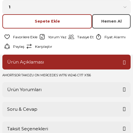
Sepete Ekle
Hemen Al
Yorum Yaz
Tavsiye Et
Fiyat Alarmı
Paylaş
Karşılaştır
Ürün Açıklaması
AMORTISOR TAKOZU ON MERCEDES W176 W246 C117 X156
Ürün Yorumları
Soru & Cevap
Bu ürüne ilk yorumu siz yapın!
Taksit Seçenekleri
Yorum Yaz
Ürün hakkında henüz soru sorulmamış.