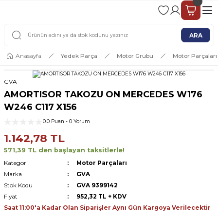
2 - 4 İŞ GÜNÜ İÇERİSİNDE KARGO
2500 TL ÜSTÜ ÜCRETSİZ KARGO
ARA
Anasayfa
Yedek Parça
Motor Grubu
Motor Parçaları
GVA
AMORTISOR TAKOZU ON MERCEDES W176
W246 C117 X156
0.0 Puan - 0 Yorum
1.142,78 TL
571,39 TL den başlayan taksitlerle!
Kategori
Motor Parçaları
Marka
GVA
Stok Kodu
GVA 9399142
Fiyat
952,32 TL + KDV
Saat 11:00'a Kadar Olan Siparişler Aynı Gün Kargoya Verilecektir