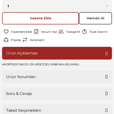
Sepete Ekle
Hemen Al
Yorum Yaz
Tavsiye Et
Fiyat Alarmı
Paylaş
Karşılaştır
Ürün Açıklaması
AMORTISOR TAKOZU ON MERCEDES W168 W414 RULMANLI
Ürün Yorumları
Soru & Cevap
Bu ürüne ilk yorumu siz yapın!
Taksit Seçenekleri
Yorum Yaz
Ürün hakkında henüz soru sorulmamış.