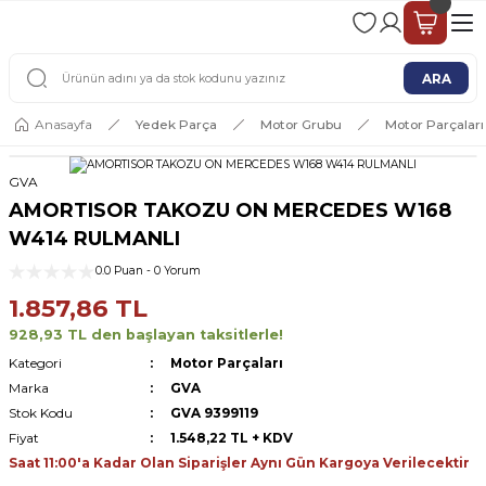
2 - 4 İŞ GÜNÜ İÇERİSİNDE KARGO
2500 TL ÜSTÜ ÜCRETSİZ KARGO
ARA
Anasayfa
Yedek Parça
Motor Grubu
Motor Parçaları
GVA
AMORTISOR TAKOZU ON MERCEDES W168
W414 RULMANLI
0.0 Puan - 0 Yorum
1.857,86 TL
928,93 TL den başlayan taksitlerle!
Kategori
Motor Parçaları
Marka
GVA
Stok Kodu
GVA 9399119
Fiyat
1.548,22 TL + KDV
Saat 11:00'a Kadar Olan Siparişler Aynı Gün Kargoya Verilecektir