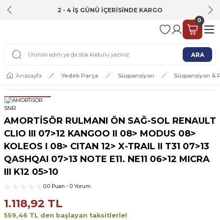
2 - 4 İŞ GÜNÜ İÇERİSİNDE KARGO
0
ARA
Anasayfa
Yedek Parça
Süspansiyon
Süspansiyon &
SNR
AMORTİSÖR RULMANI ÖN SAĞ-SOL RENAULT
CLIO III 07>12 KANGOO II 08> MODUS 08>
KOLEOS I 08> CITAN 12> X-TRAIL II T31 07>13
QASHQAI 07>13 NOTE E11. NE11 06>12 MICRA
III K12 05>10
0.0 Puan - 0 Yorum
1.118,92 TL
559,46 TL den başlayan taksitlerle!