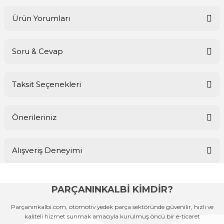
Ürün Yorumları
Soru & Cevap
Bu ürüne ilk yorumu siz yapın!
Taksit Seçenekleri
Yorum Yaz
Ürün hakkında henüz soru sorulmamış.
Önerileriniz
Soru Sor
Bu ürünün fiyat bilgisi, resim, ürün açıklamalarında ve diğer
Alışveriş Deneyimi
konularda yetersiz gördüğünüz noktaları öneri formunu kullanarak
tarafımıza iletebilirsiniz.
Görüş ve önerileriniz için teşekkür ederiz.
PARÇANINKALBİ KİMDİR?
Sitemize ilk yorumu siz yapın!
Ürün resmi kalitesiz, bozuk veya görüntülenemiyor.
Parçanınkalbi.com, otomotiv yedek parça sektöründe güvenilir, hızlı ve
Ürün açıklamasında eksik bilgiler bulunuyor.
kaliteli hizmet sunmak amacıyla kurulmuş öncü bir e-ticaret
Deneyimini Paylaş
Ürün bilgilerinde hatalar bulunuyor.