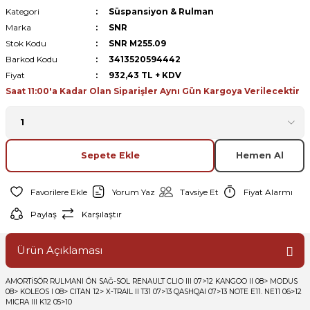
Kategori
Süspansiyon & Rulman
Marka
SNR
Stok Kodu
SNR M255.09
Barkod Kodu
3413520594442
Fiyat
932,43 TL + KDV
Saat 11:00'a Kadar Olan Siparişler Aynı Gün Kargoya Verilecektir
Sepete Ekle
Hemen Al
Yorum Yaz
Tavsiye Et
Fiyat Alarmı
Paylaş
Karşılaştır
Ürün Açıklaması
AMORTİSÖR RULMANI ÖN SAĞ-SOL RENAULT CLIO III 07>12 KANGOO II 08> MODUS
08> KOLEOS I 08> CITAN 12> X-TRAIL II T31 07>13 QASHQAI 07>13 NOTE E11. NE11 06>12
MICRA III K12 05>10