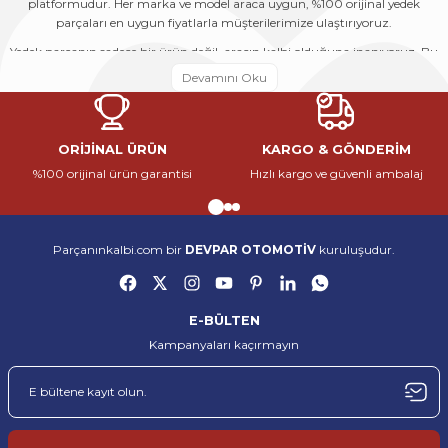
platformudur. Her marka ve model araca uygun, %100 orijinal yedek
parçaları en uygun fiyatlarla müşterilerimize ulaştırıyoruz.
Ürün fiyatı diğer sitelerden daha pahalı.
Yedek parçanın sadece bir ürün değil, aracın kalbi olduğuna inanıyoruz. Bu
Bu ürüne benzer farklı alternatifler olmalı.
nedenle her siparişi, bir aracın yeniden hayata dönmesine katkı sağlayacak
önemli bir adım olarak görüyoruz. Geniş ürün yelpazemiz, uzman
kadromuz ve güçlü tedarik ağımız sayesinde hem bireysel kullanıcıların
hem de servislerin tüm ihtiyaçlarına çözüm sunuyoruz.
ORİJİNAL ÜRÜN
KARGO & GÖNDERİM
Parçanınkalbi.com, otomotiv yedek parça sektöründe güvenilir, hızlı ve
%100 orijinal ürün garantisi
Hızlı kargo ve güvenli ambalaj
kaliteli hizmet sunmak amacıyla kurulmuş öncü bir e-ticaret
Gönder
platformudur. Her marka ve model araca uygun, %100 orijinal yedek
parçaları en uygun fiyatlarla müşterilerimize ulaştırıyoruz.
Yedek parçanın sadece bir ürün değil, aracın kalbi olduğuna inanıyoruz. Bu
Parçanınkalbi.com bir
DEVPAR OTOMOTİV
kuruluşudur.
nedenle her siparişi, bir aracın yeniden hayata dönmesine katkı sağlayacak
önemli bir adım olarak görüyoruz. Geniş ürün yelpazemiz, uzman
kadromuz ve güçlü tedarik ağımız sayesinde hem bireysel kullanıcıların
hem de servislerin tüm ihtiyaçlarına çözüm sunuyoruz.
E-BÜLTEN
Kampanyaları kaçırmayın
Parçanınkalbi.com, otomotiv yedek parça sektöründe güvenilir, hızlı ve
kaliteli hizmet sunmak amacıyla kurulmuş öncü bir e-ticaret
platformudur. Her marka ve model araca uygun, %100 orijinal yedek
parçaları en uygun fiyatlarla müşterilerimize ulaştırıyoruz.
Yedek parçanın sadece bir ürün değil, aracın kalbi olduğuna inanıyoruz. Bu