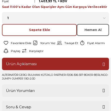
Fiyat
1.403,93 TL + KDV
Saat 11:00'a Kadar Olan Siparişler Aynı Gün Kargoya Verilecektir
Sepete Ekle
Hemen Al
Yorum Yaz
Tavsiye Et
Fiyat Alarmı
Paylaş
Karşılaştır
Ürün Açıklaması
ALTERNATÖR GERGİ RULMANI KÜTÜKLÜ PARTNER-P206-306-307-BOXER-BERLINGO-
JUMPY-JUMPER 1.9D-2.0D
Ürün Yorumları
Soru & Cevap
Bu ürüne ilk yorumu siz yapın!