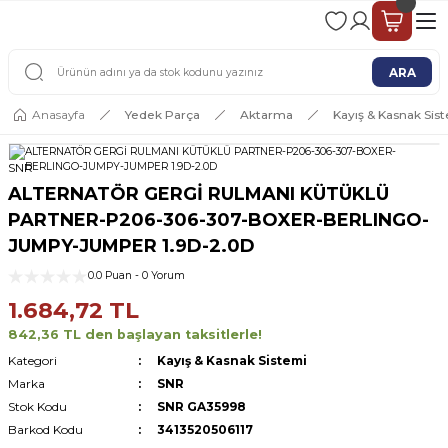
2 - 4 İŞ GÜNÜ İÇERİSİNDE KARGO
2500 TL ÜSTÜ ÜCRETSİZ KARGO
ARA
Anasayfa
Yedek Parça
Aktarma
Kayış & Kasnak Sis
SNR
ALTERNATÖR GERGİ RULMANI KÜTÜKLÜ
PARTNER-P206-306-307-BOXER-BERLINGO-
JUMPY-JUMPER 1.9D-2.0D
0.0 Puan - 0 Yorum
1.684,72 TL
842,36 TL den başlayan taksitlerle!
Kategori
Kayış & Kasnak Sistemi
Marka
SNR
Stok Kodu
SNR GA35998
Barkod Kodu
3413520506117