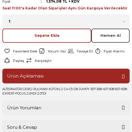
Fiyat
1.574,08 TL + KDV
Saat 11:00'a Kadar Olan Siparişler Aynı Gün Kargoya Verilecektir
Sepete Ekle
Hemen Al
Yorum Yaz
Tavsiye Et
Fiyat Alarmı
Paylaş
Karşılaştır
Ürün Açıklaması
ALTERNATÖR GERGİ RULMANI KÜTÜKLÜ C4-C5-C8-JUMPY-307-308-407-508-607-608-
EXPERT-FOCUS 2.0HDI-2.0TDI
Ürün Yorumları
Soru & Cevap
Bu ürüne ilk yorumu siz yapın!