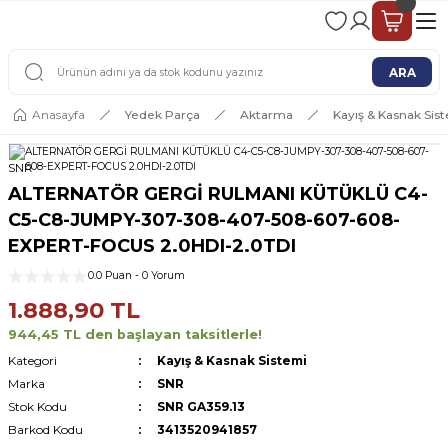
2 - 4 İŞ GÜNÜ İÇERİSİNDE KARGO
2500 TL ÜSTÜ ÜCRETSİZ KARGO
ARA
Anasayfa
Yedek Parça
Aktarma
Kayış & Kasnak Sis
SNR
ALTERNATÖR GERGİ RULMANI KÜTÜKLÜ C4-
C5-C8-JUMPY-307-308-407-508-607-608-
EXPERT-FOCUS 2.0HDI-2.0TDI
0.0 Puan - 0 Yorum
1.888,90 TL
944,45 TL den başlayan taksitlerle!
Kategori
Kayış & Kasnak Sistemi
Marka
SNR
Stok Kodu
SNR GA359.13
Barkod Kodu
3413520941857