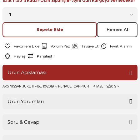
Saat 11:00'a Kadar Olan Siparişler Aynı Gün Kargoya Verilecektir
Sepete Ekle
Hemen Al
Yorum Yaz
Tavsiye Et
Fiyat Alarmı
Paylaş
Karşılaştır
Ürün Açıklaması
AKS NİSSAN JUKE II F16E 10/2019 >; RENAULT CARPTUR II PHASE 1 9/2019 >
Ürün Yorumları
Soru & Cevap
Bu ürüne ilk yorumu siz yapın!