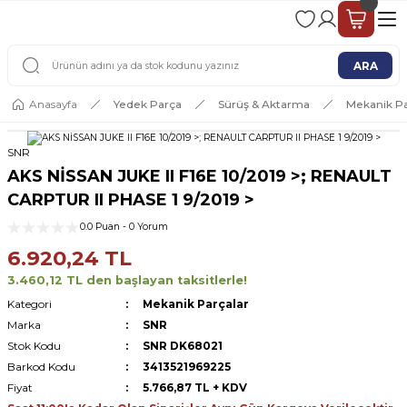
2 - 4 İŞ GÜNÜ İÇERİSİNDE KARGO
2500 TL ÜSTÜ ÜCRETSİZ KARGO
ARA
Anasayfa
Yedek Parça
Sürüş & Aktarma
Mekanik Pa
SNR
AKS NİSSAN JUKE II F16E 10/2019 >; RENAULT
CARPTUR II PHASE 1 9/2019 >
0.0 Puan - 0 Yorum
6.920,24 TL
3.460,12 TL den başlayan taksitlerle!
Kategori
Mekanik Parçalar
Marka
SNR
Stok Kodu
SNR DK68021
Barkod Kodu
3413521969225
Fiyat
5.766,87 TL + KDV