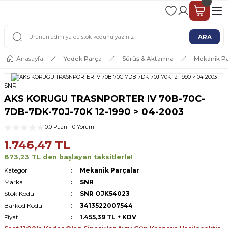
2 - 4 İŞ GÜNÜ İÇERİSİNDE KARGO
2500 TL ÜSTÜ ÜCRETSİZ KARGO
ARA
Anasayfa
Yedek Parça
Sürüş & Aktarma
Mekanik Pa
SNR
AKS KORUGU TRASNPORTER IV 70B-70C-
7DB-7DK-70J-70K 12-1990 > 04-2003
0.0 Puan - 0 Yorum
1.746,47 TL
873,23 TL den başlayan taksitlerle!
Kategori
Mekanik Parçalar
Marka
SNR
Stok Kodu
SNR OJK54023
Barkod Kodu
3413522007544
Fiyat
1.455,39 TL + KDV