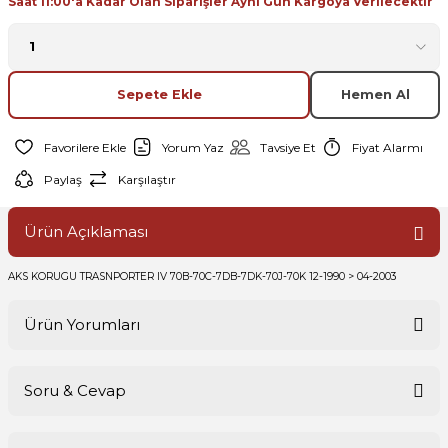
Saat 11:00'a Kadar Olan Siparişler Aynı Gün Kargoya Verilecektir
Sepete Ekle
Hemen Al
Yorum Yaz
Tavsiye Et
Fiyat Alarmı
Paylaş
Karşılaştır
Ürün Açıklaması
AKS KORUGU TRASNPORTER IV 70B-70C-7DB-7DK-70J-70K 12-1990 > 04-2003
Ürün Yorumları
Soru & Cevap
Bu ürüne ilk yorumu siz yapın!