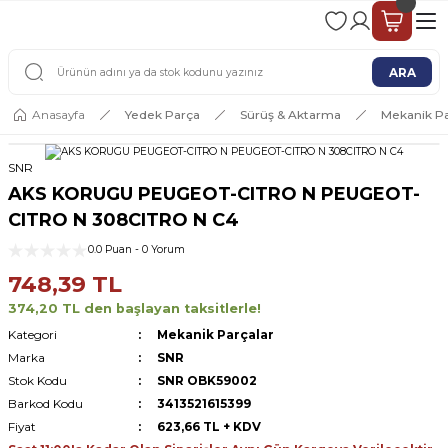
2 - 4 İŞ GÜNÜ İÇERİSİNDE KARGO
2500 TL ÜSTÜ ÜCRETSİZ KARGO
ARA
Anasayfa
Yedek Parça
Sürüş & Aktarma
Mekanik Pa
SNR
AKS KORUGU PEUGEOT-CITRO N PEUGEOT-
CITRO N 308CITRO N C4
0.0 Puan - 0 Yorum
748,39 TL
374,20 TL den başlayan taksitlerle!
Kategori
Mekanik Parçalar
Marka
SNR
Stok Kodu
SNR OBK59002
Barkod Kodu
3413521615399
Fiyat
623,66 TL + KDV