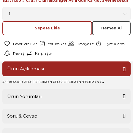
Saat 11:00'a Kadar Olan Siparişler Aynı Gün Kargoya Verilecektir
Sepete Ekle
Hemen Al
Yorum Yaz
Tavsiye Et
Fiyat Alarmı
Paylaş
Karşılaştır
Ürün Açıklaması
AKS KORUGU PEUGEOT-CITRO N PEUGEOT-CITRO N 308CITRO N C4
Ürün Yorumları
Soru & Cevap
Bu ürüne ilk yorumu siz yapın!