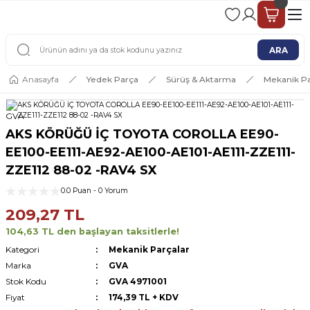
2 - 4 İŞ GÜNÜ İÇERİSİNDE KARGO
2500 TL ÜSTÜ ÜCRETSİZ KARGO
ARA
Anasayfa
Yedek Parça
Sürüş & Aktarma
Mekanik Pa
GVA
AKS KÖRÜĞÜ İÇ TOYOTA COROLLA EE90-
EE100-EE111-AE92-AE100-AE101-AE111-ZZE111-
ZZE112 88-02 -RAV4 SX
0.0 Puan - 0 Yorum
209,27 TL
104,63 TL den başlayan taksitlerle!
Kategori
Mekanik Parçalar
Marka
GVA
Stok Kodu
GVA 4971001
Fiyat
174,39 TL + KDV