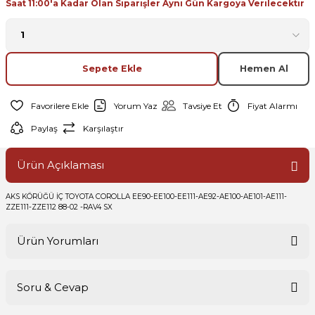
Saat 11:00'a Kadar Olan Siparişler Aynı Gün Kargoya Verilecektir
Sepete Ekle
Hemen Al
Yorum Yaz
Tavsiye Et
Fiyat Alarmı
Paylaş
Karşılaştır
Ürün Açıklaması
AKS KÖRÜĞÜ İÇ TOYOTA COROLLA EE90-EE100-EE111-AE92-AE100-AE101-AE111-
ZZE111-ZZE112 88-02 -RAV4 SX
Ürün Yorumları
Soru & Cevap
Bu ürüne ilk yorumu siz yapın!