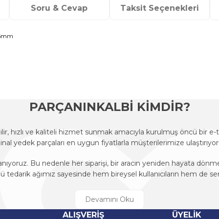
Soru & Cevap
Taksit Seçenekleri
3.5mm
onularda yetersiz gördüğünüz noktaları öneri formunu kullanarak tarafımı
Ürün hakkında henüz soru sorulmamış.
Bu ürüne ilk yorumu siz yapın!
Sitemize ilk yorumu siz yapın!
Deneyimini Paylaş
Yorum Yaz
Soru Sor
PARÇANINKALBİ KİMDİR?
r, hızlı ve kaliteli hizmet sunmak amacıyla kurulmuş öncü bir 
ijinal yedek parçaları en uygun fiyatlarla müşterilerimize ulaştırıyor
anıyoruz. Bu nedenle her siparişi, bir aracın yeniden hayata dön
edarik ağımız sayesinde hem bireysel kullanıcıların hem de ser
r, hızlı ve kaliteli hizmet sunmak amacıyla kurulmuş öncü bir 
ijinal yedek parçaları en uygun fiyatlarla müşterilerimize ulaştırıyor
Gönder
ALIŞVERİŞ
ÜYELİK