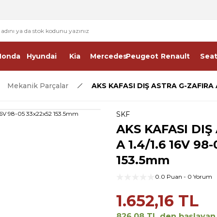
2 - 4 İŞ GÜNÜ İÇERİSİNDE KARGO
2500 TL ÜSTÜ ÜCRETSİZ KARGO
Honda
Hyundai
Kia
Mercedes
Peugeot
Renault
Sea
Mekanik Parçalar
AKS KAFASI DIŞ ASTRA G-ZAFIRA A
SKF
AKS KAFASI DIŞ
A 1.4/1.6 16V 98
153.5mm
0.0 Puan - 0 Yorum
1.652,16 TL
826,08 TL den başlayan t