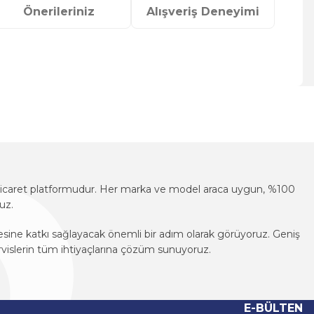
Önerileriniz
Alışveriş Deneyimi
za iletebilirsiniz.
e-ticaret platformudur. Her marka ve model araca uygun, %100
uz.
mesine katkı sağlayacak önemli bir adım olarak görüyoruz. Geniş
vislerin tüm ihtiyaçlarına çözüm sunuyoruz.
e-ticaret platformudur. Her marka ve model araca uygun, %100
uz.
E-BÜLTEN