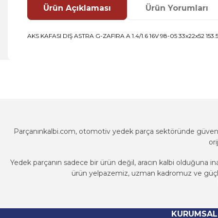
Ürün Açıklaması
Ürün Yorumları
AKS KAFASI DIŞ ASTRA G-ZAFIRA A 1.4/1.6 16V 98-05 33x22x52 15
Bu ürünün fiyat bilgisi, resim, ürün açıklamalarında ve diğer k
Görüş ve önerileriniz için teşekkür ederiz.
Ürün resmi kalitesiz, bozuk veya görüntülenemiyor.
Ürün açıklamasında eksik bilgiler bulunuyor.
Ürün bilgilerinde hatalar bulunuyor.
Parçanınkalbi.com, otomotiv yedek parça sektöründe güvenili
Ürün fiyatı diğer sitelerden daha pahalı.
or
Bu ürüne benzer farklı alternatifler olmalı.
Yedek parçanın sadece bir ürün değil, aracın kalbi olduğuna in
ürün yelpazemiz, uzman kadromuz ve güçlü t
Parçanınkalbi.com, otomotiv yedek parça sektöründe güvenili
or
KURUMSAL