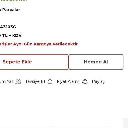
 Parçalar
JA3103G
0 TL + KDV
arişler Aynı Gün Kargoya Verilecektir
Sepete Ekle
Hemen Al
um Yaz
Tavsiye Et
Fiyat Alarmı
Paylaş