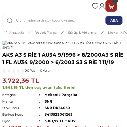
2 - 4 İŞ GÜNÜ İÇERİSİNDE KARGO
2500 TL ÜSTÜ ÜCRETSİZ KARGO
ARA
Anasayfa
Yedek Parça
Sürüş & Aktarma
Mekanik Pa
SNR
AKS A3 S RİE 1 AU34 9/1996 > 8/2000A3 S RİE
1 FL AU34 9/2000 > 6/2003 S3 S RİE 1 11/19
0.0 Puan - 0 Yorum
3.722,36 TL
1.861,18 TL den başlayan taksitlerle!
Kategori
Mekanik Parçalar
Marka
SNR
Stok Kodu
SNR DK54050
Barkod Kodu
3413522061263
Fiyat
3.101,97 TL + KDV