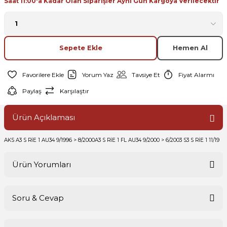
Saat 11:00'a Kadar Olan Siparişler Aynı Gün Kargoya Verilecektir
Sepete Ekle
Hemen Al
Yorum Yaz
Tavsiye Et
Fiyat Alarmı
Paylaş
Karşılaştır
Ürün Açıklaması
AKS A3 S RİE 1 AU34 9/1996 > 8/2000A3 S RİE 1 FL AU34 9/2000 > 6/2003 S3 S RİE 1 11/19
Ürün Yorumları
Soru & Cevap
Bu ürüne ilk yorumu siz yapın!