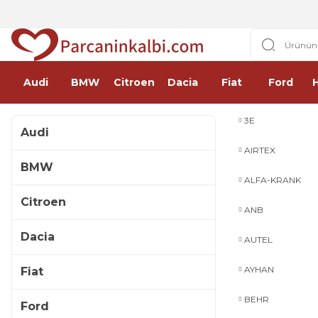
Audi
BMW
Citroen
Dacia
Fiat
Ford
3E
Audi
AIRTEX
BMW
ALFA-KRANK
Citroen
ANB
Dacia
AUTEL
AYHAN
Fiat
BEHR
Ford