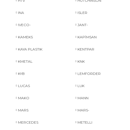
HTV
HUTCHINSON
INA
ISLER
IVECO-
JANT-
KAMEKS
KAPİMSAN
KAYA PLASTIK
KENTPAR
KMETAL
KNK
KYB
LEMFORDER
LUCAS
LUK
MAKO
MANN
MARS
MARS-
MERCEDES
METELLI