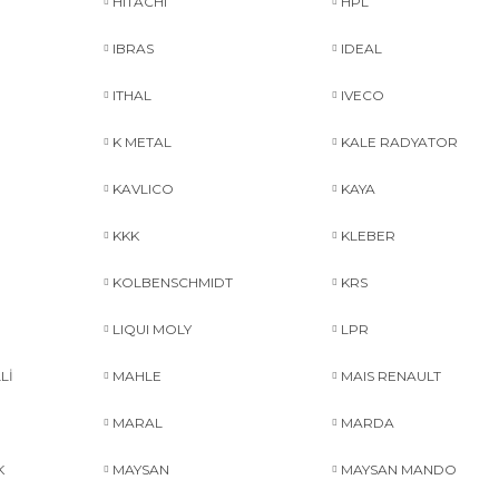
HITACHI
HPL
IBRAS
IDEAL
ITHAL
IVECO
K METAL
KALE RADYATOR
KAVLICO
KAYA
KKK
KLEBER
KOLBENSCHMIDT
KRS
LIQUI MOLY
LPR
Lİ
MAHLE
MAIS RENAULT
MARAL
MARDA
K
MAYSAN
MAYSAN MANDO