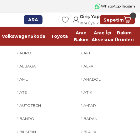
WhatsApp İletişim
Giriş Yap
ARA
Sepetim
Yeni Üyelik
Araç
Araç İçi
Bakım
t
Volkswagen
Skoda
Toyota
Bakım
Aksesuar
Ürünleri
ABRO
AFT
ALBAGA
ALFA
AML
ANADOL
ATE
ATİK
AUTOTECH
AYFAR
BANDO
BARAN
BILSTEIN
BİRLİK