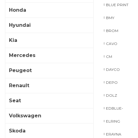
BLUE PRINT
Honda
BMY
Hyundai
BROM
Kia
CAVO
Mercedes
CM
DAYCO
Peugeot
DEPO
Renault
DOLZ
Seat
EDBLUE-
Volkswagen
ELRING
Skoda
ERAYNA