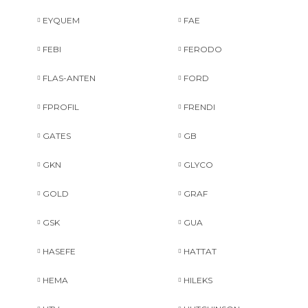
EYQUEM
FAE
FEBI
FERODO
FLAS-ANTEN
FORD
FPROFIL
FRENDI
GATES
GB
GKN
GLYCO
GOLD
GRAF
GSK
GUA
HASEFE
HATTAT
HEMA
HILEKS