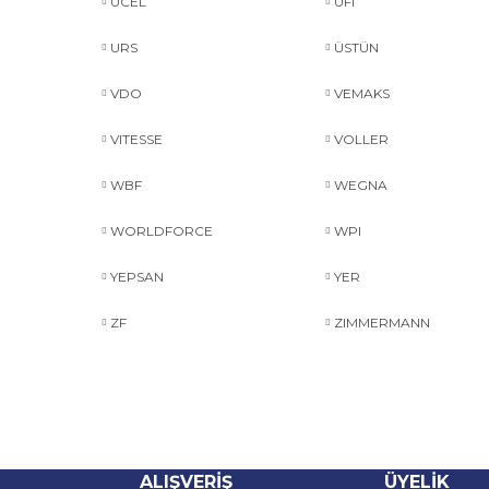
ÜCEL
UFI
URS
ÜSTÜN
VDO
VEMAKS
VITESSE
VOLLER
WBF
WEGNA
WORLDFORCE
WPI
YEPSAN
YER
ZF
ZIMMERMANN
ALIŞVERİŞ
ÜYELİK