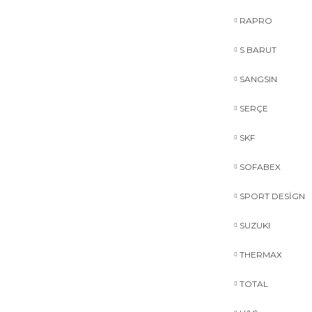
RAPRO
S BARUT
SANGSIN
SERÇE
SKF
SOFABEX
SPORT DESİGN
SUZUKI
THERMAX
TOTAL