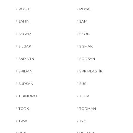
ROOT
ROYAL
SAHIN
SAM
SEGER
SEON
SILBAK
SISMAK
SNR NTN
SODSAN
SPIDAN
SPK PLASTİK
SUPSAN
SUS
TEKNOROT
TETIK
TORK
TORMAN
TRW
TYC