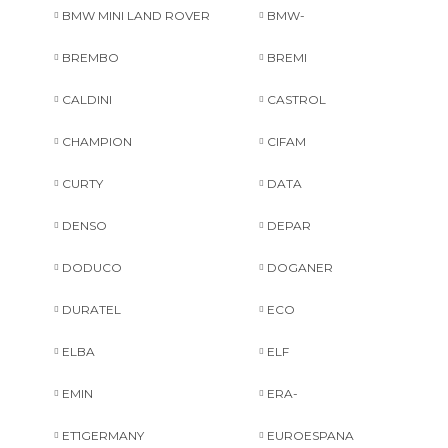
BMW MINI LAND ROVER
BMW-
BREMBO
BREMI
CALDINI
CASTROL
CHAMPION
CIFAM
CURTY
DATA
DENSO
DEPAR
DODUCO
DOGANER
DURATEL
ECO
ELBA
ELF
EMIN
ERA-
ET1GERMANY
EUROESPANA