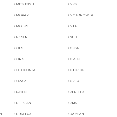
MITSUBISHI
MKS
MOPAR
MOTOPOWER
MOTUS
MTA
NISSENS
NUH
OES
OKSA
ORIS
ORJIN
OTOCONTA
OTOZONE
OZAR
OZER
PAYEN
PERFLEX
PLEKSAN
PMS
N
PURFLUX
RAMSAN