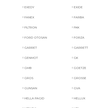
EXEDY
EXIDE
FANEX
FARBA
FILTRON
FKK
FORD OTOSAN
FORZA
GARRET
GARRETT
GENMOT
GK
GMB
GOETZE
GROS
GROSSE
GUNSAN
GVA
HELLA PAGID
HELLUX