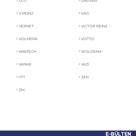
ULO
UNUVAR
V.REINZ
VAG
VERNET
VICTOR REINZ
VOLMERK
VOTTO
WINTECH
WOLFRAM
YAPAR
YAZI
YTT
ZEN
ZM
E-BÜLTEN