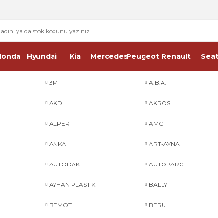
2 - 4 İŞ GÜNÜ İÇERİSİNDE KARGO
2500 TL ÜSTÜ ÜCRETSİZ KARGO
Honda
Hyundai
Kia
Mercedes
Peugeot
Renault
Sea
3M-
A.B.A.
AKD
AKROS
ALPER
AMC
ANKA
ART-AYNA
AUTODAK
AUTOPARCT
AYHAN PLASTIK
BALLY
BEMOT
BERU