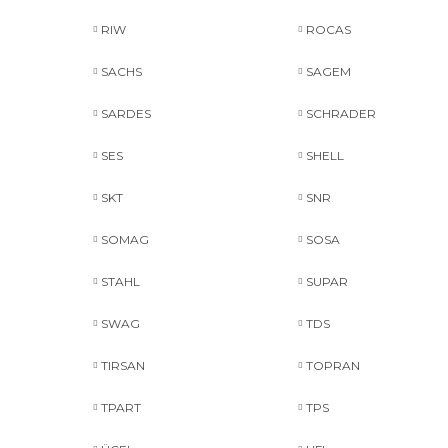
RIW
ROCAS
SACHS
SAGEM
SARDES
SCHRADER
SES
SHELL
SKT
SNR
SOMAG
SOSA
STAHL
SUPAR
SWAG
TDS
TIRSAN
TOPRAN
TPART
TPS