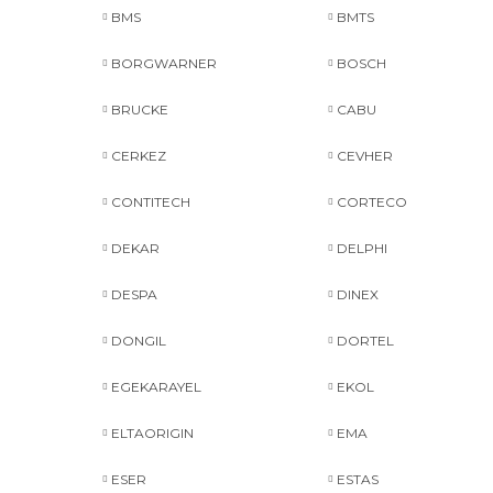
BMS
BMTS
BORGWARNER
BOSCH
BRUCKE
CABU
CERKEZ
CEVHER
CONTITECH
CORTECO
DEKAR
DELPHI
DESPA
DINEX
DONGIL
DORTEL
EGEKARAYEL
EKOL
ELTAORIGIN
EMA
ESER
ESTAS