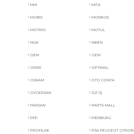
MHI
MITA
MOBIS
MONROE
MOTRIO
MOTUL
NGK
NIKEN
OEM
OEM
OPAR
OPTIMAL
OSRAM
OTO CONTA
OYGERSAN
ÖZ-İŞ
PARSAN
PARTS-MALL
PFP
PIERBURG
PROFILAK
PSA PEUGEOT CITROE