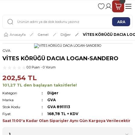
2 - 4 İŞ GÜNÜ İÇERİSİNDE KARGO
2500 TL ÜSTÜ ÜCRETSİZ KARGO
ARA
Anasayfa
Genel
Diğer
VİTES KÖRÜĞÜ DACIA L
GVA
VİTES KÖRÜĞÜ DACIA LOGAN-SANDERO
0.0 Puan - 0 Yorum
202,54 TL
101,27 TL den başlayan taksitlerle!
Kategori
Diğer
Marka
GVA
Stok Kodu
GVA 8911113
Fiyat
168,78 TL + KDV
Saat 11:00'a Kadar Olan Siparişler Aynı Gün Kargoya Verilecektir