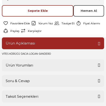
Sepete Ekle
Hemen Al
Yorum Yaz
Tavsiye Et
Fiyat Alarmı
Paylaş
Karşılaştır
Ürün Açıklaması
VİTES KÖRÜĞÜ DACIA LOGAN-SANDERO
Ürün Yorumları
Soru & Cevap
Bu ürüne ilk yorumu siz yapın!
Taksit Seçenekleri
Yorum Yaz
Ürün hakkında henüz soru sorulmamış.