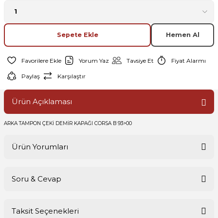
Sepete Ekle
Hemen Al
Yorum Yaz
Tavsiye Et
Fiyat Alarmı
Paylaş
Karşılaştır
Ürün Açıklaması
ARKA TAMPON ÇEKİ DEMİR KAPAĞI CORSA B 93>00
Ürün Yorumları
Soru & Cevap
Bu ürüne ilk yorumu siz yapın!
Taksit Seçenekleri
Yorum Yaz
Ürün hakkında henüz soru sorulmamış.