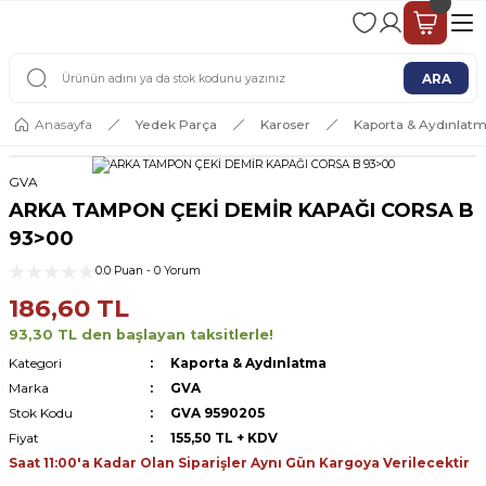
2 - 4 İŞ GÜNÜ İÇERİSİNDE KARGO
2500 TL ÜSTÜ ÜCRETSİZ KARGO
ARA
Anasayfa
Yedek Parça
Karoser
Kaporta & Aydınlat
GVA
ARKA TAMPON ÇEKİ DEMİR KAPAĞI CORSA B
93>00
0.0 Puan - 0 Yorum
186,60 TL
93,30 TL den başlayan taksitlerle!
Kategori
Kaporta & Aydınlatma
Marka
GVA
Stok Kodu
GVA 9590205
Fiyat
155,50 TL + KDV
Saat 11:00'a Kadar Olan Siparişler Aynı Gün Kargoya Verilecektir