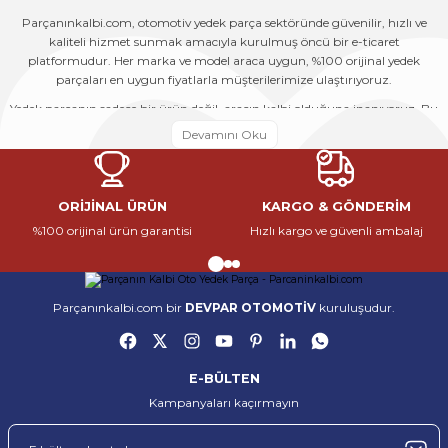
Parçanınkalbi.com, otomotiv yedek parça sektöründe güvenilir, hızlı ve
kaliteli hizmet sunmak amacıyla kurulmuş öncü bir e-ticaret
platformudur. Her marka ve model araca uygun, %100 orijinal yedek
parçaları en uygun fiyatlarla müşterilerimize ulaştırıyoruz.
Yedek parçanın sadece bir ürün değil, aracın kalbi olduğuna inanıyoruz. Bu
nedenle her siparişi, bir aracın yeniden hayata dönmesine katkı sağlayacak
önemli bir adım olarak görüyoruz. Geniş ürün yelpazemiz, uzman
kadromuz ve güçlü tedarik ağımız sayesinde hem bireysel kullanıcıların
hem de servislerin tüm ihtiyaçlarına çözüm sunuyoruz.
ORİJİNAL ÜRÜN
KARGO & GÖNDERİM
Parçanınkalbi.com, otomotiv yedek parça sektöründe güvenilir, hızlı ve
%100 orijinal ürün garantisi
Hızlı kargo ve güvenli ambalaj
kaliteli hizmet sunmak amacıyla kurulmuş öncü bir e-ticaret
platformudur. Her marka ve model araca uygun, %100 orijinal yedek
parçaları en uygun fiyatlarla müşterilerimize ulaştırıyoruz.
Yedek parçanın sadece bir ürün değil, aracın kalbi olduğuna inanıyoruz. Bu
Parçanınkalbi.com bir
DEVPAR OTOMOTİV
kuruluşudur.
nedenle her siparişi, bir aracın yeniden hayata dönmesine katkı sağlayacak
önemli bir adım olarak görüyoruz. Geniş ürün yelpazemiz, uzman
kadromuz ve güçlü tedarik ağımız sayesinde hem bireysel kullanıcıların
hem de servislerin tüm ihtiyaçlarına çözüm sunuyoruz.
E-BÜLTEN
Kampanyaları kaçırmayın
Parçanınkalbi.com, otomotiv yedek parça sektöründe güvenilir, hızlı ve
kaliteli hizmet sunmak amacıyla kurulmuş öncü bir e-ticaret
platformudur. Her marka ve model araca uygun, %100 orijinal yedek