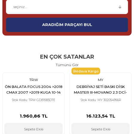
ARADIĞIM PARÇAYI BUL
EN ÇOK SATANLAR
Tümünü Gör
Bedava Kargo
TRW
MY
ÖN BALATA FOCUS 2004 >2018
DEBRİYAJ SETİ BASKI DİSK
CMAX 2007 >2019 KUGA 10-14
MASTER III-MOVANO 2.3 DCİ-
TRANSIT TOURNEO CONNECT
CDTİ 2010 > M9T 692/698
Stok Kodu: TRW GDB1583DTE
Stok Kodu: MY 302054956R
2013 > VOLVO V40 14-19 S40
260mm 302052641R
04-12 V50 04-12 C70 2006-2013
C30 2006-2012 MAZDA 3 08-14
1.960,86 TL
16.123,54 TL
5 2010 >
Sepete Ekle
Sepete Ekle