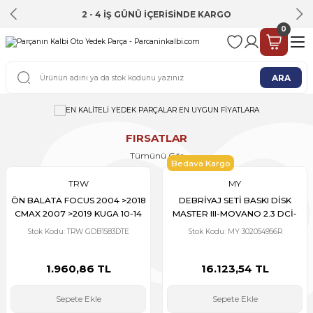
2 - 4 İŞ GÜNÜ İÇERİSİNDE KARGO
0
ARA
EN KALİTELİ YEDEK PARÇALAR
EN KALİTELİ YEDEK PARÇALAR
EN UYGUN FİYATLARA
EN UYGUN FİYATLARA
FIRSATLAR
Tümünü Gör
En uygun fiyatlarla en kaliteli oto
En uygun fiyatlarla en kaliteli oto
Bedava Kargo
parçalarını bulun. Aracınızın ihtiyacı olan
parçalarını bulun. Aracınızın ihtiyacı olan
TRW
MY
her şeyi tek bir adreste keşfedin. Uzman
her şeyi tek bir adreste keşfedin. Uzman
ekibimiz, doğru parçayı bulmanıza
ekibimiz, doğru parçayı bulmanıza
ÖN BALATA FOCUS 2004 >2018
DEBRİYAJ SETİ BASKI DİSK
yardımcı olurken, güvenli alışveriş
yardımcı olurken, güvenli alışveriş
CMAX 2007 >2019 KUGA 10-14
MASTER III-MOVANO 2.3 DCİ-
deneyimiyle de içiniz rahat olsun.
deneyimiyle de içiniz rahat olsun.
TRANSIT TOURNEO CONNECT
CDTİ 2010 > M9T 692/698
Stok Kodu: TRW GDB1583DTE
Stok Kodu: MY 302054956R
2013 > VOLVO V40 14-19 S40
260mm 302052641R
Alışverişe Başla
Alışverişe Başla
04-12 V50 04-12 C70 2006-2013
C30 2006-2012 MAZDA 3 08-14
1.960,86 TL
16.123,54 TL
5 2010 >
Sepete Ekle
Sepete Ekle