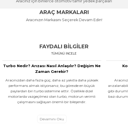
Aracınız için binlerce otomotiv tamir yedek parçaları
MOTOR AKSAMI
Alışverişe
Stok Kodu: MY 302
FREN SİSTEMİ
FAR
FİLTRELER
ARAÇ MARKALARI
HER ARACA UYGUN MOTOR
Başla
YEDEK PARÇA
MOTOR
FREN
ŞANZIMAN
ELEKTRİK
HER ARACA UYGUN FREN SİSTEMİ
AKSAMI ÜRÜNLERİ EN UYGUN
HER ARACA UYGUN FARLAR EN
HER ARACA UYGUN FİLTRELER EN
Aracınızın Markasını Seçerek Devam Edin!
FİLTRE
SÜSPANSİYON
KAPORTA
YEDEK PARÇA
MOTOR
EN UYGUN FİYATA!
FİYATA!
UYGUN FİYATA!
UYGUN FİYATA!
14.761,06
ŞANZIMAN
SÜSPANSİYON
Alışverişe Başla
Alışverişe Başla
Alışverişe Başla
Alışverişe Başla
AUDI
BMW
CITROEN
FIAT
FORD
HONDA
HYUNDAI
Sepete Ekl
KIA
BMW
Bedava Kargo
FAYDALI BİLGİLER
MY
TÜMÜNÜ İNCELE
DEBRİYAJ SETİ BASKI DİSK MASTER III-MOVANO 2.3 DCİ-CDTİ 2010 > 
Turbo Nedir? Arızası Nasıl Anlaşılır? Değişim Ne
Ko
Stok Kodu: MY 302054956R
Zaman Gerekir?
Aracınızdan daha fazla güç, daha az yakıtla daha yüksek
Aracınız
16.123,54 TL
performans almak istiyorsanız, bu görevde en büyük
arızalanabi
paylardan biri turbo sistemine aittir. Özellikle dizel
gibi duruml
motorlarda vazgeçilmez olan turbo, motorun verimli
bazı duruml
Sepete Ekle
çalışmasını sağlayan önemli bir bileşendir.
MY
Devamını Oku
DEBRIYAJ UST MERKEZI FLUENCE 09> MEGANE III 08>15 SCENIC III 09> 1.2 