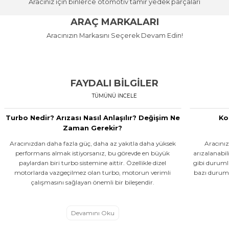
Aracınız için binlerce otomotiv tamir yedek parçaları
MOTOR AKSAMI
Alışverişe
Stok Kodu: MY 302
FREN SİSTEMİ
FAR
FİLTRELER
ARAÇ MARKALARI
HER ARACA UYGUN MOTOR
Başla
YEDEK PARÇA
MOTOR
FREN
ŞANZIMAN
ELEKTRİK
HER ARACA UYGUN FREN SİSTEMİ
AKSAMI ÜRÜNLERİ EN UYGUN
HER ARACA UYGUN FARLAR EN
HER ARACA UYGUN FİLTRELER EN
Aracınızın Markasını Seçerek Devam Edin!
FİLTRE
SÜSPANSİYON
KAPORTA
YEDEK PARÇA
MOTOR
EN UYGUN FİYATA!
FİYATA!
UYGUN FİYATA!
UYGUN FİYATA!
14.761,06
ŞANZIMAN
SÜSPANSİYON
Alışverişe Başla
Alışverişe Başla
Alışverişe Başla
Alışverişe Başla
AUDI
BMW
CITROEN
FIAT
FORD
HONDA
HYUNDAI
Sepete Ekl
KIA
BMW
Bedava Kargo
FAYDALI BİLGİLER
MY
TÜMÜNÜ İNCELE
DEBRİYAJ SETİ BASKI DİSK MASTER III-MOVANO 2.3 DCİ-CDTİ 2010 > 
Turbo Nedir? Arızası Nasıl Anlaşılır? Değişim Ne
Ko
Stok Kodu: MY 302054956R
Zaman Gerekir?
Aracınızdan daha fazla güç, daha az yakıtla daha yüksek
Aracınız
16.123,54 TL
performans almak istiyorsanız, bu görevde en büyük
arızalanabi
paylardan biri turbo sistemine aittir. Özellikle dizel
gibi duruml
motorlarda vazgeçilmez olan turbo, motorun verimli
bazı duruml
Sepete Ekle
çalışmasını sağlayan önemli bir bileşendir.
MY
Devamını Oku
DEBRIYAJ UST MERKEZI FLUENCE 09> MEGANE III 08>15 SCENIC III 09> 1.2 