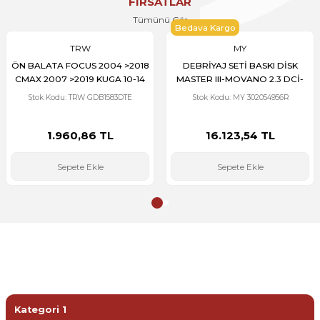
FIRSATLAR
Tümünü Gör
Bedava Kargo
TRW
MY
ÖN BALATA FOCUS 2004 >2018
DEBRİYAJ SETİ BASKI DİSK
CMAX 2007 >2019 KUGA 10-14
MASTER III-MOVANO 2.3 DCİ-
TRANSIT TOURNEO CONNECT
CDTİ 2010 > M9T 692/698
Stok Kodu: TRW GDB1583DTE
Stok Kodu: MY 302054956R
2013 > VOLVO V40 14-19 S40
260mm 302052641R
04-12 V50 04-12 C70 2006-2013
C30 2006-2012 MAZDA 3 08-14
1.960,86 TL
16.123,54 TL
5 2010 >
Sepete Ekle
Sepete Ekle
HIZLI YEDEK PARÇA ARAMA
Aracınıza uygun parçayı bulabilmek için aşağıdan arama
yapabilirsiniz
Kategori 1