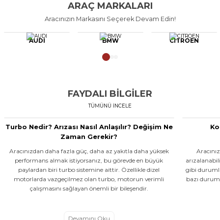
ARAÇ MARKALARI
Aracınızın Markasını Seçerek Devam Edin!
MOTOR AKSAMI
FREN SİSTEMİ
FAR
FİLTRELER
HER ARACA UYGUN MOTOR
AUDI
BMW
CITROEN
HER ARACA UYGUN FREN SİSTEMİ
AKSAMI ÜRÜNLERİ EN UYGUN
HER ARACA UYGUN FARLAR EN
HER ARACA UYGUN FİLTRELER EN
EN UYGUN FİYATA!
FİYATA!
UYGUN FİYATA!
UYGUN FİYATA!
Alışverişe Başla
Alışverişe Başla
Alışverişe Başla
Alışverişe Başla
FAYDALI BİLGİLER
TÜMÜNÜ İNCELE
Turbo Nedir? Arızası Nasıl Anlaşılır? Değişim Ne
Ko
Zaman Gerekir?
Aracınızdan daha fazla güç, daha az yakıtla daha yüksek
Aracınız
performans almak istiyorsanız, bu görevde en büyük
arızalanabi
paylardan biri turbo sistemine aittir. Özellikle dizel
gibi duruml
motorlarda vazgeçilmez olan turbo, motorun verimli
bazı duruml
çalışmasını sağlayan önemli bir bileşendir.
Devamını Oku