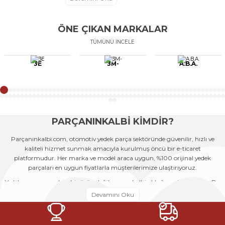
ÖNE ÇIKAN MARKALAR
TÜMÜNÜ İNCELE
3E
3M-
A.B.A.
PARÇANINKALBİ KİMDİR?
Parçanınkalbi.com, otomotiv yedek parça sektöründe güvenilir, hızlı ve
kaliteli hizmet sunmak amacıyla kurulmuş öncü bir e-ticaret
platformudur. Her marka ve model araca uygun, %100 orijinal yedek
parçaları en uygun fiyatlarla müşterilerimize ulaştırıyoruz.
Yedek parçanın sadece bir ürün değil, aracın kalbi olduğuna inanıyoruz. Bu
nedenle her siparişi, bir aracın yeniden hayata dönmesine katkı sağlayacak
önemli bir adım olarak görüyoruz. Geniş ürün yelpazemiz, uzman
kadromuz ve güçlü tedarik ağımız sayesinde hem bireysel kullanıcıların
hem de servislerin tüm ihtiyaçlarına çözüm sunuyoruz.