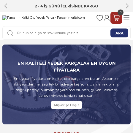
2 - 4 İŞ GÜNÜ İÇERİSİNDE KARGO
0
ARA
EN KALİTELİ YEDEK PARÇALAR
EN UYGUN FİYATLARA
EN KALİTELİ YEDEK PARÇALAR EN UYGUN
En uygun fiyatlarla en kaliteli oto
FİYATLARA
parçalarını bulun. Aracınızın ihtiyacı olan
her şeyi tek bir adreste keşfedin. Uzman
En uygun fiyatlarla en kaliteli oto parçalarını bulun. Aracınızın
ekibimiz, doğru parçayı bulmanıza
ihtiyacı olan her şeyi tek bir adreste keşfedin. Uzman ekibimiz,
yardımcı olurken, güvenli alışveriş
doğru parçayı bulmanıza yardımcı olurken, güvenli alışveriş
deneyimiyle de içiniz rahat olsun.
deneyimiyle de içiniz rahat olsun.
Alışverişe Başla
Alışverişe Başla