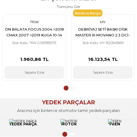
Tümünü Gör
Bedava Kargo
TRW
MY
ÖN BALATA FOCUS 2004 >2018
DEBRİYAJ SETİ BASKI DİSK
CMAX 2007 >2019 KUGA 10-14
MASTER III-MOVANO 2.3 DCİ-
TRANSIT TOURNEO CONNECT
CDTİ 2010 > M9T 692/698
Stok Kodu: TRW GDB1583DTE
Stok Kodu: MY 302054956R
2013 > VOLVO V40 14-19 S40
260mm 302052641R
04-12 V50 04-12 C70 2006-2013
C30 2006-2012 MAZDA 3 08-14
1.960,86 TL
16.123,54 TL
5 2010 >
Sepete Ekle
Sepete Ekle
YEDEK PARÇALAR
Aracınız için binlerce otomotiv tamir yedek parçaları
YEDEK PARÇA
MOTOR
FREN