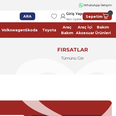
WhatsApp İletişim
Giriş Yap
ARA
Sepetim
Yeni Üyelik
Araç
Araç İçi
Bakım
t
Volkswagen
Skoda
Toyota
Bakım
Aksesuar
Ürünleri
FIRSATLAR
Tümünü Gör
ÖN BALATA FOCUS 2004 >2018 CMAX 2007
lirsiniz