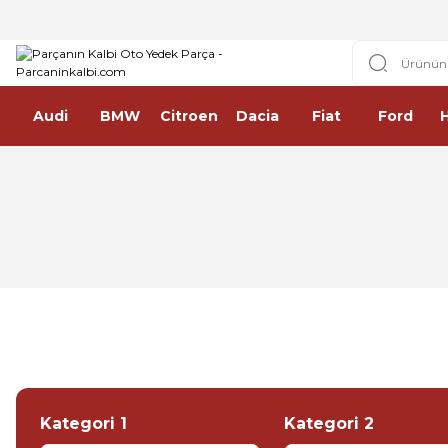
Audi
BMW
Citroen
Dacia
Fiat
Ford
K
P
E
Aracını
F
Kategori 1
Kategori 2
En u