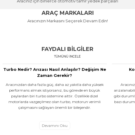
Aracınız için binlerce otomotiv tamir yedek parçaları
MOTOR AKSAMI
Alışverişe
Stok Kodu: MY 302
FREN SİSTEMİ
FAR
FİLTRELER
ARAÇ MARKALARI
HER ARACA UYGUN MOTOR
Başla
YEDEK PARÇA
MOTOR
FREN
ŞANZIMAN
ELEKTRİK
HER ARACA UYGUN FREN SİSTEMİ
AKSAMI ÜRÜNLERİ EN UYGUN
HER ARACA UYGUN FARLAR EN
HER ARACA UYGUN FİLTRELER EN
Aracınızın Markasını Seçerek Devam Edin!
FİLTRE
SÜSPANSİYON
KAPORTA
YEDEK PARÇA
MOTOR
EN UYGUN FİYATA!
FİYATA!
UYGUN FİYATA!
UYGUN FİYATA!
14.761,06
ŞANZIMAN
SÜSPANSİYON
Alışverişe Başla
Alışverişe Başla
Alışverişe Başla
Alışverişe Başla
AUDI
BMW
CITROEN
FIAT
FORD
HONDA
HYUNDAI
Sepete Ekl
KIA
BMW
Bedava Kargo
FAYDALI BİLGİLER
MY
TÜMÜNÜ İNCELE
DEBRİYAJ SETİ BASKI DİSK MASTER III-MOVANO 2.3 DCİ-CDTİ 2010 > 
Turbo Nedir? Arızası Nasıl Anlaşılır? Değişim Ne
Ko
Stok Kodu: MY 302054956R
Zaman Gerekir?
Aracınızdan daha fazla güç, daha az yakıtla daha yüksek
Aracınız
16.123,54 TL
performans almak istiyorsanız, bu görevde en büyük
arızalanabi
paylardan biri turbo sistemine aittir. Özellikle dizel
gibi duruml
motorlarda vazgeçilmez olan turbo, motorun verimli
bazı duruml
Sepete Ekle
çalışmasını sağlayan önemli bir bileşendir.
MY
Devamını Oku
DEBRIYAJ UST MERKEZI FLUENCE 09> MEGANE III 08>15 SCENIC III 09> 1.2 